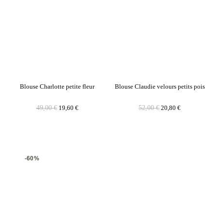
Blouse Charlotte petite fleur
Blouse Claudie velours petits pois
49,00
€
19,60
€
52,00
€
20,80
€
-60%